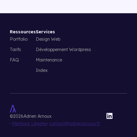
Ressources
Services
Portfolio
Design Web
Tarifs
Développement Wordpress
FAQ
Maintenance
Index
©
2026
Adrien Arnoux
·
Mentions Légales
·
contact@adrienarnoux.fr